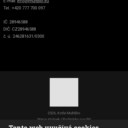
E-mail:
info@multibio.eu
Tel.: +420 777 700 097
IČ: 28946588
DIČ: CZ28946588
č. ú.: 246281631/0300
2026, Kotle MultiBio
Mapa stránek
|
Podmínky použití
Tento web využívá cookies