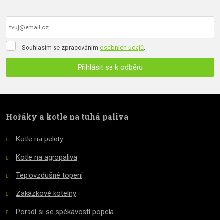
Souhlasím
Souhlasím se zpracováním
osobních údajů
.
se
zpracováním
Přihlásit se k odběru
osobních
údajů
.
Formulář
se
nepodařilo
Hořáky a kotle na tuhá paliva
odeslat.
Kotle na pelety
Kotle na agropaliva
Teplovzdušné topení
Zakázkové kotelny
Poradí si se spékavostí popela