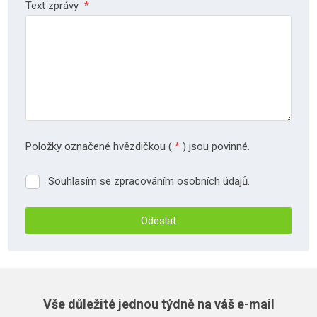
Text zprávy
*
Položky označené hvězdičkou (
*
) jsou povinné.
Souhlasím se zpracováním osobních údajů.
Souhlasím
se
zpracováním
Odeslat
osobních
údajů.
Formulář
se
nepodařilo
Vše důležité jednou týdně na váš e-mail
odeslat.