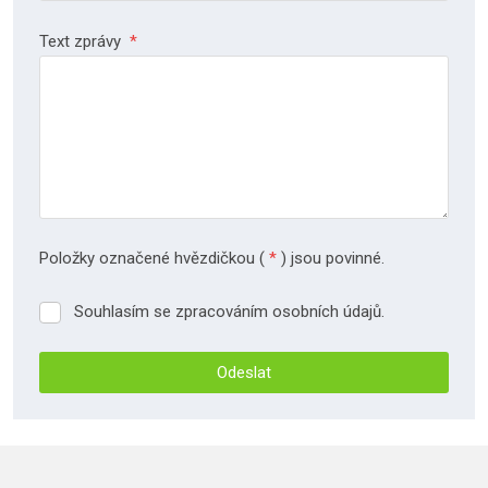
Text zprávy
*
Položky označené hvězdičkou (
*
) jsou povinné.
Souhlasím se zpracováním osobních údajů.
Souhlasím
se
zpracováním
Odeslat
osobních
údajů.
Formulář
se
nepodařilo