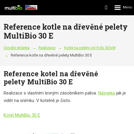
Rozbalení
Vyhledávání
menu
Reference kotle na dřevěné pelety
MultiBio 30 E
Úvodní stránka
Realizace
Kotle na pelety od 9 do 30 kW
Reference kotle na dřevěné pelety MultiBio 30 E
Reference kotel na dřevěné
pelety MultiBio 30 E
Realizace s vlastním levným zásobníkem paliva.
Násypka
jak je
vidět na snímku. V kotelně je čisto.
Kotel MultiBio 30 E