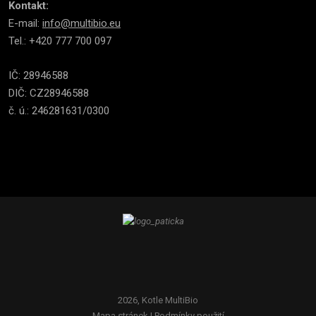
Kontakt:
E-mail:
info@multibio.eu
Tel.: +420 777 700 097
IČ: 28946588
DIČ: CZ28946588
č. ú.: 246281631/0300
2026, Kotle MultiBio
Mapa stránek
|
Podmínky použití