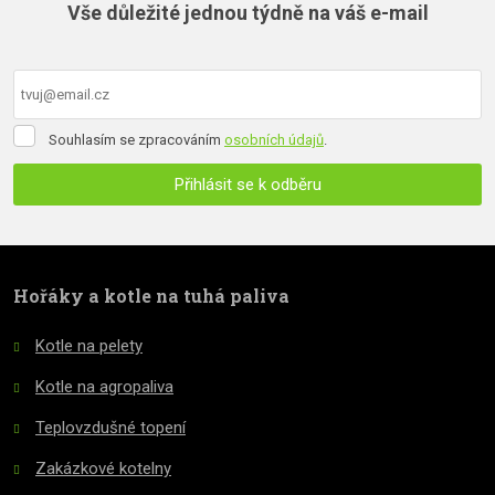
Vše důležité jednou týdně na váš e-mail
odeslat.
Souhlasím
Souhlasím se zpracováním
osobních údajů
.
se
zpracováním
Přihlásit se k odběru
osobních
údajů
.
Formulář
se
nepodařilo
Hořáky a kotle na tuhá paliva
odeslat.
Kotle na pelety
Kotle na agropaliva
Teplovzdušné topení
Zakázkové kotelny