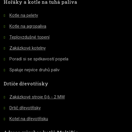
nepodařilo
Hořáky a kotle na tuhá paliva
odeslat.
Kotle na pelety
Kotle na agropaliva
Teplovzdušné topení
Zakázkové kotelny
Poradí si se spékavostí popela
Spaluje nejvíce druhů paliv
Drtiče dřevotřísky
Zakázkové stroje 0,6 - 2 MW
Drtič dřevotřísky
Kotel na dřevotřísku