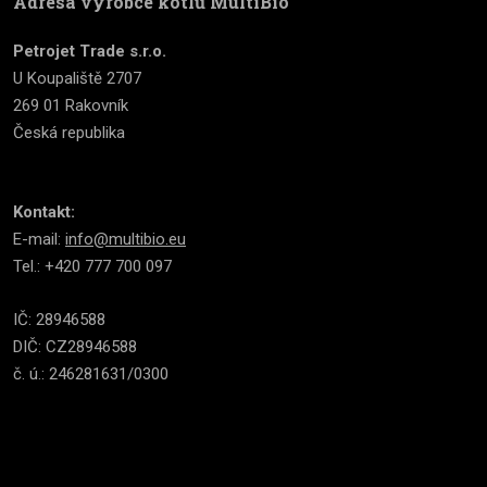
Adresa výrobce kotlů MultiBio
Petrojet Trade s.r.o.
U Koupaliště 2707
269 01 Rakovník
Česká republika
Kontakt:
E-mail:
info@multibio.eu
Tel.: +420 777 700 097
IČ: 28946588
DIČ: CZ28946588
č. ú.: 246281631/0300