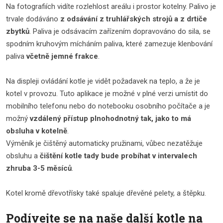
Na fotografiích vidíte rozlehlost areálu i prostor kotelny. Palivo je
trvale dodáváno
z odsávání z truhlářských strojů a z drtiče
zbytků
. Paliva je odsávacím zařízením dopravováno do sila, se
spodním kruhovým mícháním paliva, které zamezuje klenbování
paliva
včetně jemné frakce
.
Na displeji ovládání kotle je vidět požadavek na teplo, a že je
kotel v provozu. Tuto aplikace je možné v plné verzi umístit do
mobilního telefonu nebo do notebooku osobního počítače a je
možný
vzdálený přístup plnohodnotný tak, jako to má
obsluha v kotelně
.
Výměník je čištěný automaticky pružinami, vůbec nezatěžuje
obsluhu a
čištění kotle tady bude probíhat v intervalech
zhruba 3-5 měsíců
.
Kotel kromě dřevotřísky také spaluje dřevěné pelety, a štěpku.
Podívejte se na naše další kotle na