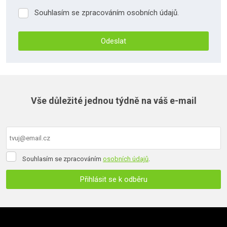
Souhlasím se zpracováním osobních údajů.
Souhlasím
se
zpracováním
Odeslat
osobních
údajů.
Formulář
se
nepodařilo
Vše důležité jednou týdně na váš e-mail
odeslat.
Souhlasím
Souhlasím se zpracováním
osobních údajů
.
se
zpracováním
Přihlásit se k odběru
osobních
údajů
.
Formulář
se