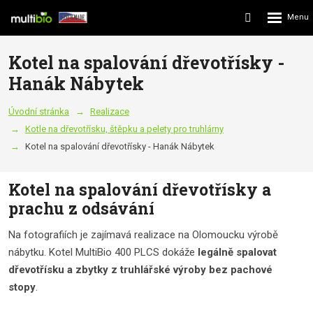
Rozbalení
Vyhledávání
menu
Kotel na spalování dřevotřísky -
Hanák Nábytek
Úvodní stránka
Realizace
Kotle na dřevotřísku, štěpku a pelety pro truhlárny
Kotel na spalování dřevotřísky - Hanák Nábytek
Kotel na spalování dřevotřísky a
prachu z odsávání
Na fotografiích je zajímavá realizace na Olomoucku výrobě
nábytku. Kotel MultiBio 400 PLCS dokáže
legálně spalovat
dřevotřísku a zbytky z truhlářské výroby bez pachové
stopy
.