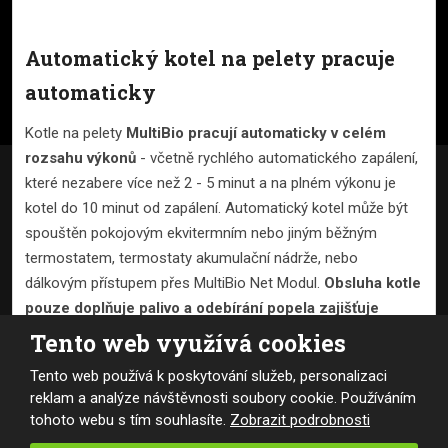
č. ú.: 246281631/0300
Automatický kotel na pelety pracuje
automaticky
Kotle na pelety
MultiBio pracují automaticky v celém
rozsahu výkonů
- včetně rychlého automatického zapálení,
které nezabere více než 2 - 5 minut a na plném výkonu je
kotel do 10 minut od zapálení. Automatický kotel může být
spouštěn pokojovým ekvitermním nebo jiným běžným
termostatem, termostaty akumulační nádrže, nebo
dálkovým přístupem přes MultiBio Net Modul.
Obsluha kotle
2026, Kotle MultiBio
pouze doplňuje palivo a odebírání popela zajišťuje
Mapa stránek
|
Podmínky použití
automatické odpopelňovací zařízení.
Tento web využívá cookies
VYROBILA
Tento web používá k poskytování služeb, personalizaci
Usnadněte si obsluhu s
automatickým odpopelněním
kotle
reklam a analýze návštěvnosti soubory cookie. Používáním
MultiBio a
motorem poháněným čištěním kotlového
tohoto webu s tím souhlasíte.
Zobrazit podrobnosti
Tento web je chráněn pomocí Google ReCAPTCHA a platí pro něj
výměníku
pružinami.
zásady ochrany osobních údajů
a
smluvní podmínky