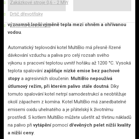
třítahové.
Při malých rozměrech
má vysokou účinnost a
Zakázkové stroje 0,6 - 2 MW
nízkou teplotu spalin.
Narozdíl od
Drtič dřevotřísky
jednotahových kotlů dochází v kotli MultiBio k
významně lepší výměně tepla mezi ohněm a ohřívanou
Kotel na dřevotřísku
vodou
.
Adresa výrobce kotlů MultiBio
Automatický teplovodní kotel MultiBio má přesně řízené
Petrojet Trade s.r.o.
dávkování vzduchu a paliva pro celý rozsah svého
U Koupaliště 2707
výkonu s pracovní teplotou uvnitř hořáku až 1200 °C. Vysoká
269 01 Rakovník
teplota spalování
zajišťuje nízké emise bez pachové
Česká republika
stopy
a agresivních sloučenin.
MultiBio nepoužívá
útlumový režim, při kterém palivo stále doutná
. Díky
tomuto spalování kotel netrpí samodestrukcí a neobtěžuje
Kontakt:
okolí zápachem z komína. Kotel MultiBio má zanedbatelné
E-mail:
info@multibio.eu
emisemi oxidu uhelnatého a je přátelský k životnímu
Tel.: +420 777 700 097
prostředí. S kotlem MultiBio můžete ušetřit až třetinu nákladů
na palivo při
vytápění
pomocí
dřevěných pelet nižší kvality
IČ: 28946588
a nižší ceny
.
DIČ: CZ28946588