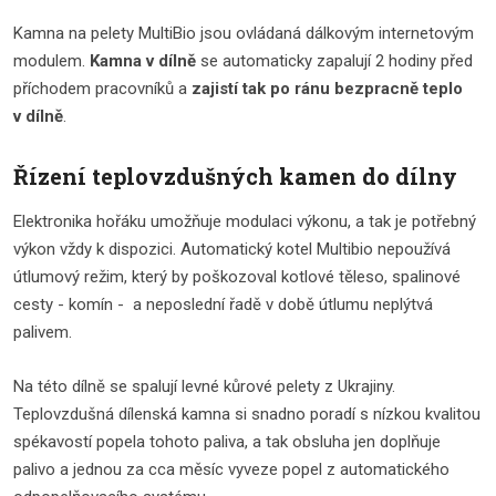
Kamna na pelety MultiBio jsou ovládaná dálkovým internetovým
modulem.
Kamna v dílně
se automaticky zapalují 2 hodiny před
příchodem pracovníků a
zajistí tak po ránu bezpracně teplo
v dílně
.
Řízení teplovzdušných kamen do dílny
Elektronika hořáku umožňuje modulaci výkonu, a tak je potřebný
výkon vždy k dispozici. Automatický kotel Multibio nepoužívá
útlumový režim, který by poškozoval kotlové těleso, spalinové
cesty - komín - a neposlední řadě v době útlumu neplýtvá
palivem.
Na této dílně se spalují levné kůrové pelety z Ukrajiny.
Teplovzdušná dílenská kamna si snadno poradí s nízkou kvalitou
spékavostí popela tohoto paliva, a tak obsluha jen doplňuje
palivo a jednou za cca měsíc vyveze popel z automatického