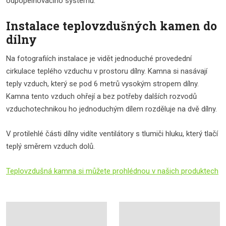
odpopelňovacího systému.
Instalace teplovzdušných kamen do
dílny
Na fotografiích instalace je vidět jednoduché provedední
cirkulace teplého vzduchu v prostoru dílny. Kamna si nasávají
teply vzduch, který se pod 6 metrů vysokým stropem dílny.
Kamna tento vzduch ohřejí a bez potřeby dalších rozvodů
vzduchotechnikou ho jednoduchým dílem rozděluje na dvě dílny.
V protilehlé části dílny vidíte ventilátory s tlumiči hluku, který tlačí
teplý směrem vzduch dolů.
Teplovzdušná kamna si můžete prohlédnou v našich produktech