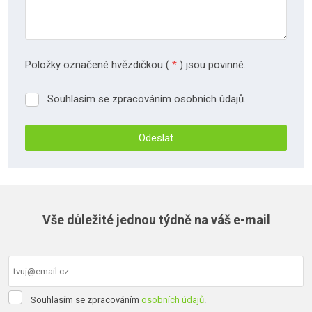
Položky označené hvězdičkou (
*
) jsou povinné.
Souhlasím se zpracováním osobních údajů.
Souhlasím
se
zpracováním
Odeslat
osobních
údajů.
Formulář
se
nepodařilo
Vše důležité jednou týdně na váš e-mail
odeslat.
Souhlasím
Souhlasím se zpracováním
osobních údajů
.
se