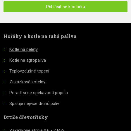
zpracováním
Přihlásit se k odběru
osobních
údajů
.
Formulář
se
nepodařilo
Hořáky a kotle na tuhá paliva
odeslat.
Kotle na pelety
Kotle na agropaliva
Teplovzdušné topení
Zakázkové kotelny
Poradí si se spékavostí popela
Spaluje nejvíce druhů paliv
Drtiče dřevotřísky
Zakázkové stroje 0,6 - 2 MW