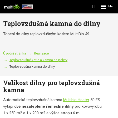
Rozbalení
Vyhledávání
menu
Teplovzdušná kamna do dílny
Topení do dílny teplovzdušným kotlem MultiBio 49
Úvodní stránka
Realizace
Teplovzdušné kotle a kamna na pelety
Teplovzdušná kamna do dílny
Velikost dílny pro teplovzdušná
kamna
Automatická teplovzdušná kamna
Multibio
Heater
50 ES
vytápí
dvě nezateplené řemeslné dílny
pro kovovýrobu.
1 x 250 m2 a 1 x 200 m2 a výšce stropu 6 m.