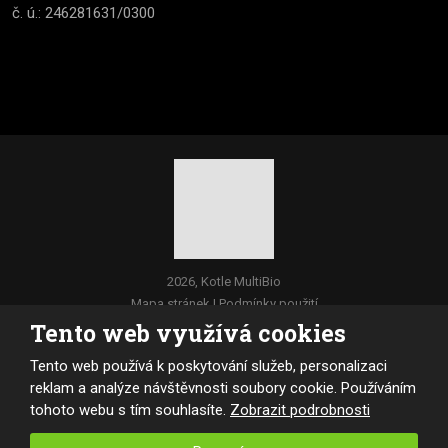
č. ú.: 246281631/0300
2026, Kotle MultiBio
Mapa stránek
|
Podmínky použití
Tento web využívá cookies
VYROBILA
Tento web používá k poskytování služeb, personalizaci
reklam a analýze návštěvnosti soubory cookie. Používáním
tohoto webu s tím souhlasíte.
Zobrazit podrobnosti
Tento web je chráněn pomocí Google ReCAPTCHA a platí pro něj
zásady ochrany osobních údajů
a
smluvní podmínky