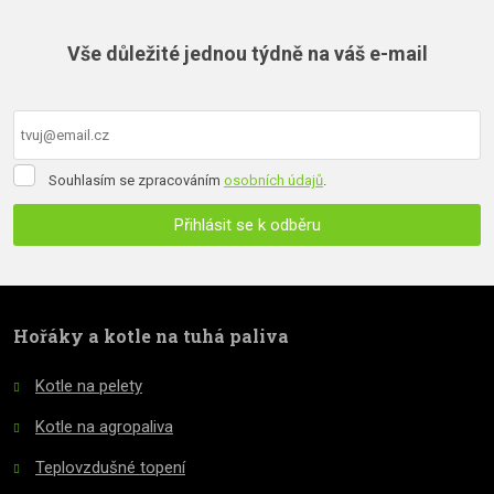
nepodařilo
Vše důležité jednou týdně na váš e-mail
odeslat.
Souhlasím
Souhlasím se zpracováním
osobních údajů
.
se
zpracováním
Přihlásit se k odběru
osobních
údajů
.
Formulář
se
nepodařilo
Hořáky a kotle na tuhá paliva
odeslat.
Kotle na pelety
Kotle na agropaliva
Teplovzdušné topení