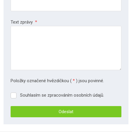
Text zprávy
*
Položky označené hvězdičkou (
*
) jsou povinné.
Souhlasím se zpracováním osobních údajů.
Souhlasím
se
zpracováním
Odeslat
osobních
údajů.
Formulář
se