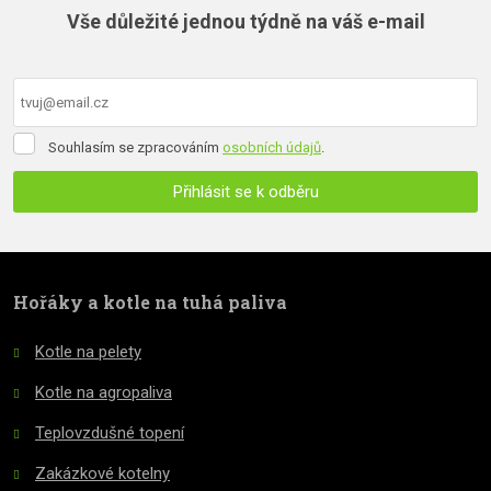
Vše důležité jednou týdně na váš e-mail
odeslat.
Souhlasím
Souhlasím se zpracováním
osobních údajů
.
se
zpracováním
Přihlásit se k odběru
osobních
údajů
.
Formulář
se
nepodařilo
Hořáky a kotle na tuhá paliva
odeslat.
Kotle na pelety
Kotle na agropaliva
Teplovzdušné topení
Zakázkové kotelny