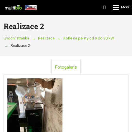
Rozbalení
Vyhledávání
menu
Realizace 2
Úvodní stránka
Realizace
Kotle na pelety od 9 do 30 kW
Realizace 2
Fotogalerie