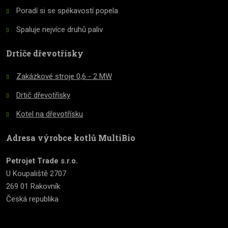
Poradí si se spékavostí popela
Spaluje nejvíce druhů paliv
Drtiče dřevotřísky
Zakázkové stroje 0,6 - 2 MW
Drtič dřevotřísky
Kotel na dřevotřísku
Adresa výrobce kotlů MultiBio
Petrojet Trade s.r.o.
U Koupaliště 2707
269 01 Rakovník
Česká republika