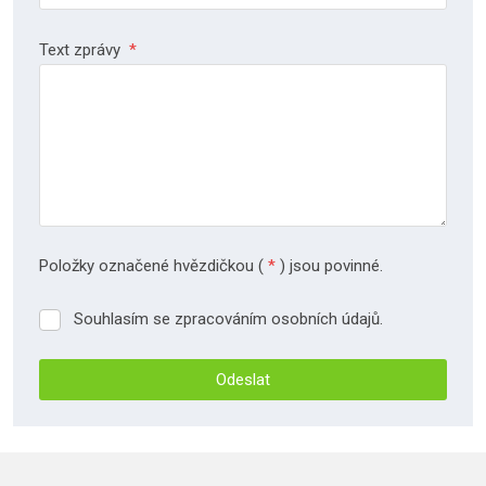
Text zprávy
*
Položky označené hvězdičkou (
*
) jsou povinné.
Souhlasím se zpracováním osobních údajů.
Souhlasím
se
zpracováním
Odeslat
osobních
údajů.
Formulář
se
nepodařilo