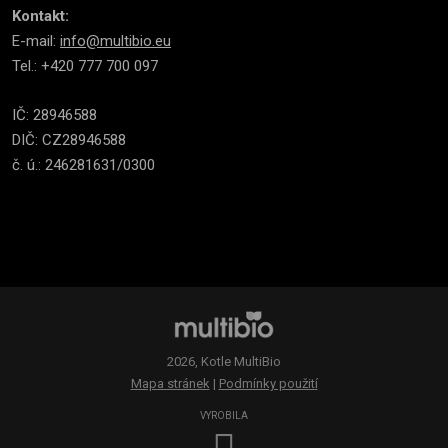
Kontakt:
E-mail:
info@multibio.eu
Tel.: +420 777 700 097
IČ: 28946588
DIČ: CZ28946588
č. ú.: 246281631/0300
2026, Kotle MultiBio
Mapa stránek
|
Podmínky použití
VYROBILA