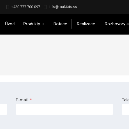
info@multibio.eu
+420 777 700 097
Úvod
Produkty
Dotace
Realizace
Rozhovory s
E-mail
*
Tel