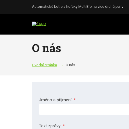
Automatické kotle a hořáky MultiBio na více druhů paliv
O nás
Úvodní stránka
O nás
Jméno a příjmení
*
Text zprávy
*