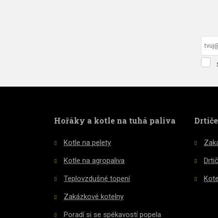
Sou
se
F
zpr
oso
údaj
ne
Hořáky a kotle na tuhá paliva
Drtič
o
Kotle na pelety
Zaká
Kotle na agropaliva
Drti
Teplovzdušné topení
Kote
Zakázkové kotelny
Poradí si se spékavostí popela