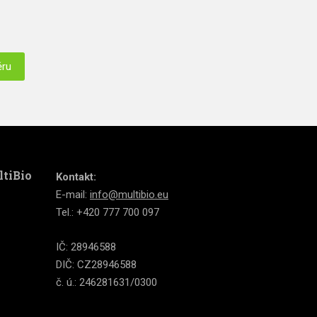
ěru
ltiBio
Kontakt:
E-mail:
info@multibio.eu
Tel.: +420 777 700 097
IČ: 28946588
DIČ: CZ28946588
č. ú.: 246281631/0300