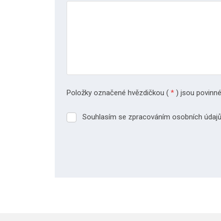
Položky označené hvězdičkou (
*
) jsou povinné
Souhlasím se zpracováním osobních údajů
Souhlasím
se
zpracováním
osobních
údajů.
Formulář
se
nepodařilo
odeslat.