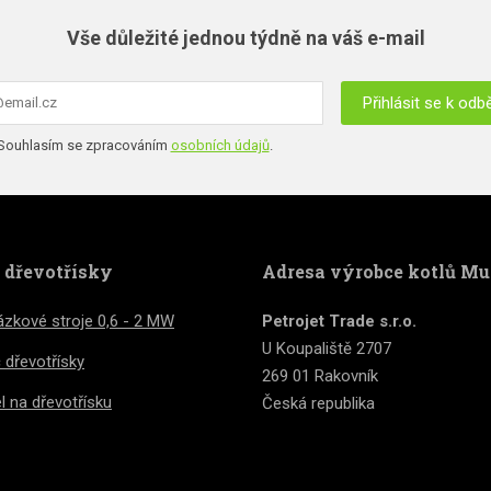
Vše důležité jednou týdně na váš e-mail
Přihlásit se k odb
hlasím
Souhlasím se zpracováním
osobních údajů
.
ormulář
acováním
bních
se
ů
.
podařilo
e dřevotřísky
Adresa výrobce kotlů Mu
deslat.
zkové stroje 0,6 - 2 MW
Petrojet Trade s.r.o.
U Koupaliště 2707
č dřevotřísky
269 01 Rakovník
l na dřevotřísku
Česká republika