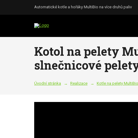
Automatické kotle a hořáky MultiBio na více druhů paliv
Kotol na pelety Mu
slnečnicové pelet
Úvodní stránka
Realizace
Kotle na pelety MultiBi