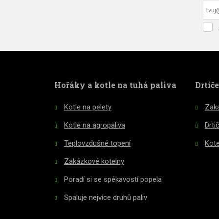
Sou
se
F
zpr
oso
úda
ne
Hořáky a kotle na tuhá paliva
Drtič
o
Kotle na pelety
Zaká
Kotle na agropaliva
Drti
Teplovzdušné topení
Kote
Zakázkové kotelny
Poradí si se spékavostí popela
Spaluje nejvíce druhů paliv