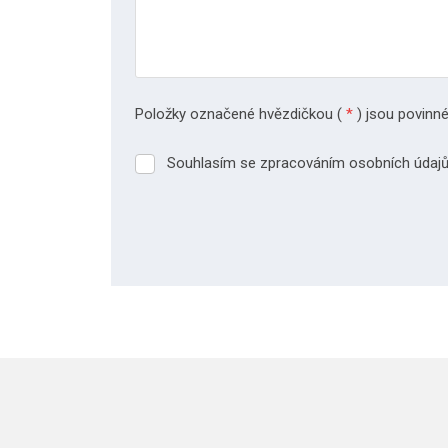
Položky označené hvězdičkou (
*
) jsou povinné
Souhlasím se zpracováním osobních údajů
Souhlasím
se
zpracováním
osobních
údajů.
Formulář
se
nepodařilo
odeslat.