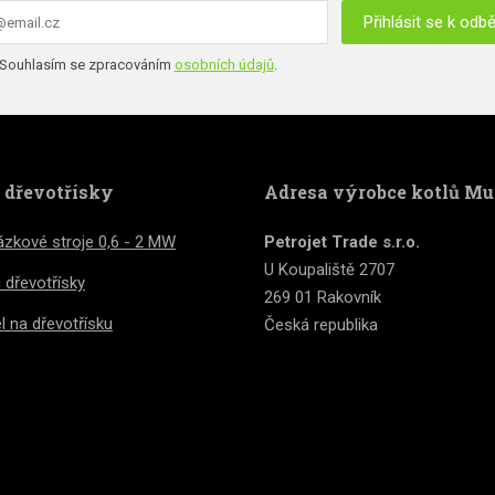
Přihlásit se k odb
hlasím
Souhlasím se zpracováním
osobních údajů
.
ormulář
acováním
bních
se
jů
.
podařilo
e dřevotřísky
Adresa výrobce kotlů Mu
deslat.
zkové stroje 0,6 - 2 MW
Petrojet Trade s.r.o.
U Koupaliště 2707
č dřevotřísky
269 01 Rakovník
l na dřevotřísku
Česká republika