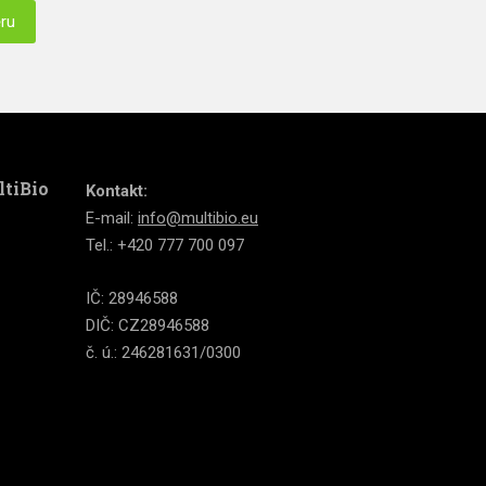
ěru
ltiBio
Kontakt:
E-mail:
info@multibio.eu
Tel.: +420 777 700 097
IČ: 28946588
DIČ: CZ28946588
č. ú.: 246281631/0300