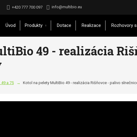
info@multibio.eu
+420 777 700 097
Úvod
Produkty
Dotace
Realizace
Rozhovory s
ltiBio 49 - realizácia Riš
y
o 49 a 75
Kotol na pelety MultiBio 49 - realizácia Rišňovce - palivo slnečni