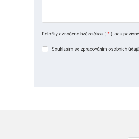
Položky označené hvězdičkou (
*
) jsou povinné
Souhlasím se zpracováním osobních údajů
Souhlasím
se
zpracováním
osobních
údajů.
Formulář
se
nepodařilo
odeslat.