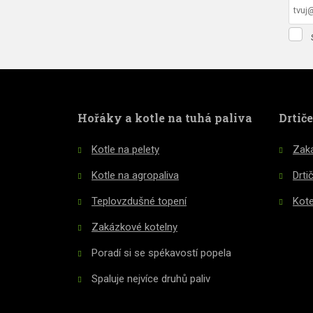
Sou
se
F
zpr
oso
údaj
ne
Hořáky a kotle na tuhá paliva
Drtič
o
Kotle na pelety
Zaká
Kotle na agropaliva
Drti
Teplovzdušné topení
Kote
Zakázkové kotelny
Poradí si se spékavostí popela
Spaluje nejvíce druhů paliv