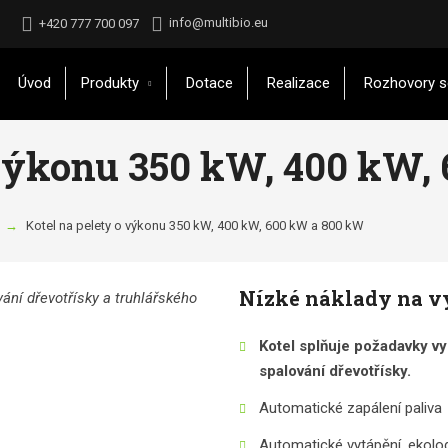
info@multibio.eu
+420 777 700 097
Úvod
Produkty
Dotace
Realizace
Rozhovory s
 výkonu 350 kW, 400 kW,
Kotel na pelety o výkonu 350 kW, 400 kW, 600 kW a 800 kW
Nízké náklady na v
Kotel splňuje požadavky vy
spalování dřevotřísky.
Automatické zapálení paliva
Automatické vytápění, ekolo