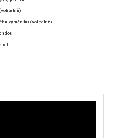
volitelně)
ého výměníku (volitelně)
sondou
rnet