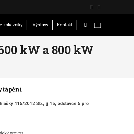
Vyhledávání
e zákazníky
Výstavy
Kontakt
 600 kW a 800 kW
ytápění
hlášky 415/2012 Sb., § 15, odstavce 5 pro
gický provoz