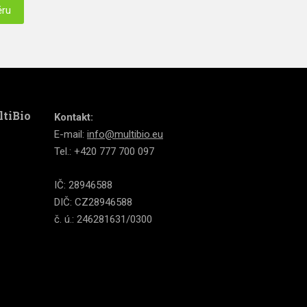
ěru
ltiBio
Kontakt:
E-mail:
info@multibio.eu
Tel.: +420 777 700 097
IČ: 28946588
DIČ: CZ28946588
č. ú.: 246281631/0300