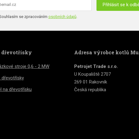
Přihlásit se k odb
hlasím
Souhlasím se zpracováním
osobních údajů
.
ormulář
acováním
bních
se
ů
.
podařilo
e dřevotřísky
Adresa výrobce kotlů Mu
deslat.
zkové stroje 0,6 - 2 MW
Petrojet Trade s.r.o.
U Koupaliště 2707
č dřevotřísky
269 01 Rakovník
l na dřevotřísku
Česká republika