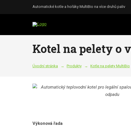
Automatické kotle a hořáky MultiBio na více druhů paliv
Kotel na pelety o
Úvodní stránka
Produkty
Kotle na pelety MultiBio
Výkonová řada